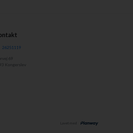
ontakt
26251119
rvej 69
93 Kongerslev
Lavet med