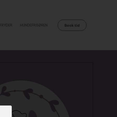
FRYDER
HUNDEFRISØREN
Book tid