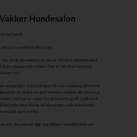
Vakker Hundesalon
et vej hertil.
 tid og ro omkring din hund.
r, fordi de mærker, at der er tid til at arbejde med
til en slapper på sofaen. Der er tid til en luftetur
 bliver set.
de ad gangen. Det bidrager til roen omkring din hund,
ghed for at skabe en god relation mellem din hund og
tionen, som baner vejen for at komme godt i mål med
 betyder ikke alene, at klipningen står knivskarpt.
 hund går glad herfra.
en tid, der passer dig. Jeg klipper nemlig både om