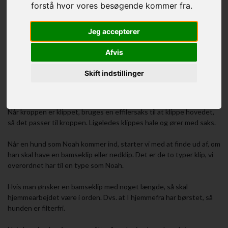
Noah
forstå hvor vores besøgende kommer fra.
Noah er en shih-tzu. Så lækker og blød.
Jeg accepterer
Han var forbi til en bamseklip på 13 mm.
Afvis
Det foregår således, at man finder hundens kraniekant. Herfra og
ned over kroppen, klippes hunden med maskine. Maskinen har skær
Skift indstillinger
og afstandskam på for at give en ensartet længde over hele
kroppen.
Når kroppen er klippet, bruges en effilersaks til at klippe hovedet,
så det passer til kroppen. Ligeledes klippes hale og ører med saks.
Når en hund som Noah kommer ind, starter vi med at finde ud af, om
han skal have en bamseklip eller nedklip. Det er de to typer klip, vi
overordnet har til en type som Noah.
Hvis man ønsker en bamseklip med noget længde, så skal
hjemmearbejdet være i orden. Dvs. at I hjemmefra har børstet, så
hunden er filterfri.