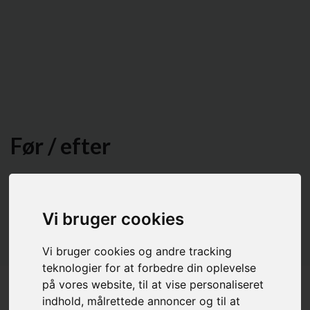
Før / efter
Her kan du se eksempler på hunde, som bliver klippet hos Vakker
Hundesalon. Vil du gerne se flere, kan du følge med på
facebooksiden, Vakker Hundesalon.
Vi bruger cookies
Vi bruger cookies og andre tracking
Se flere af Vakkers hunde
Book tid nu
teknologier for at forbedre din oplevelse
på vores website, til at vise personaliseret
indhold, målrettede annoncer og til at