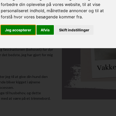
forbedre din oplevelse på vores website, til at vise
personaliseret indhold, målrettede annoncer og til at
eg underviste i dansk og musik i
forstå hvor vores besøgende kommer fra.
ikle dem fagligt og menneskeligt,
rigtige hylde. Jeg valgte at lytte
 her er jeg så.
Jeg accepterer
Afvis
Skift indstillinger
 heste, før jeg kunne gå. Som
 og fascinationen (behovet) for dyr
 er det bedste, jeg har gjort for mig
r jeg til at give din hund den
de bliver kigget i øjnene
rocessen.
e til husbehov, og dette
er med at være på et trimmebord.