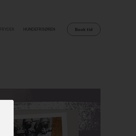
FRYDER
HUNDEFRISØREN
Book tid