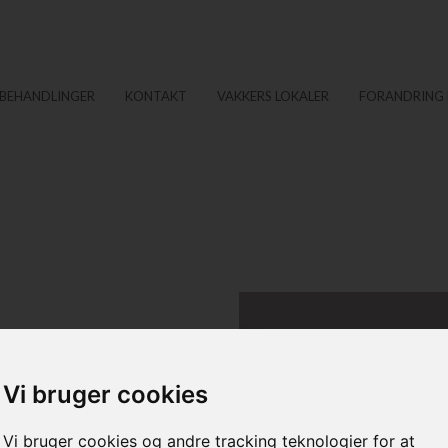
BEHANDLINGER
KONTAKT
VAKKERS LOKALER
FORANDRING 
Vi bruger cookies
g indehaver af Vakker
Vi bruger cookies og andre tracking teknologier for at