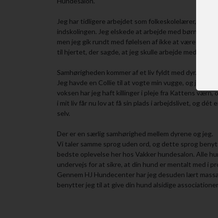
Hundesalon.
Jeg har tidligere arbejdet som folkeskolelærer, hvor j
indskolingen. Jeg elskede at arbejde med børn og udv
men jeg gik rundt med følelsen af ikke at være på den 
til hjertet, der sagde, at jeg skulle arbejde med dyr, og
Samhørigheden kommer af et liv fyldt med dyr.
Jeg havde en Collie til at vogte min vugge, og jeg red
voksen har jeg haft killinger i pleje fra Kattens værn,
i mit liv får nu lov at få sin plads i arbejdslivet, og dét
selv.
Der er en særlig samhørighed mellem dyrene og jeg.
Vi taler samme sprog uden ord, og dette sprog benytte
bedste oplevelse her hos Vakker hundesalon. Alle hun
undervejs for at sikre, at din hund er mentalt med i p
Gennem HJ Hundecenter har jeg desuden lært massag
benytter jeg til at give din hund alsidige association