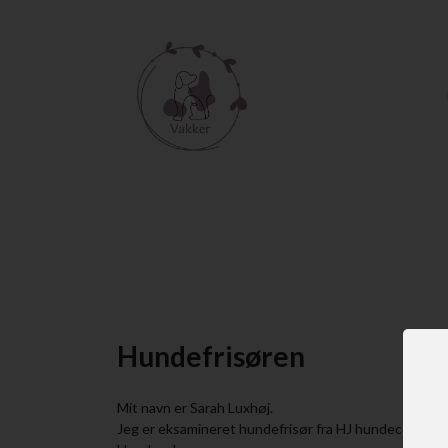
Hundefrisøren
Mit navn er Sarah Luxhøj.
Jeg er eksamineret hundefrisør fra HJ hundecenter o