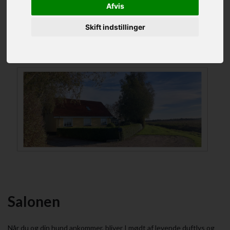
Afvis
Der er nemlig kun 25 min. kørsel til salonen fra Aalborg og 30 min.
fra Støvring.
Skift indstillinger
Salonen
Når du og din hund ankommer, bliver I mødt af levende duftlys og