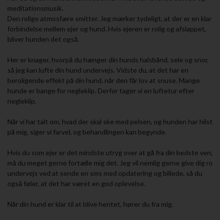
meditationsmusik.
Den rolige atmosfære smitter. Jeg mærker tydeligt, at der er en klar
forbindelse mellem ejer og hund. Hvis ejeren er rolig og afslappet,
bliver hunden det også.
Her er knager, hvorpå du hænger din hunds halsbånd, sele og snor,
så jeg kan lufte din hund undervejs. Vidste du, at det har en
beroligende effekt på din hund, når den får lov at snuse. Mange
hunde er bange for negleklip. Derfor tager vi en luftetur efter
negleklip.
Når vi har talt om, hvad der skal ske med pelsen, og hunden har hilst
på mig, siger vi farvel, og behandlingen kan begynde.
Hvis du som ejer er det mindste utryg over at gå fra din bedste ven,
må du meget gerne fortælle mig det. Jeg vil nemlig gerne give dig ro
undervejs ved at sende en sms med opdatering og billede, så du
også føler, at det har været en god oplevelse.
Når din hund er klar til at blive hentet, hører du fra mig.